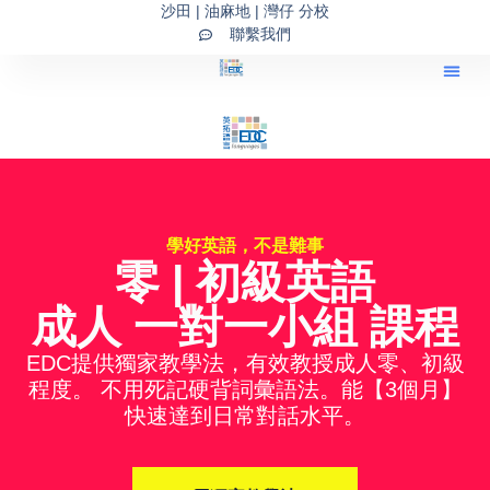
Skip
沙田 | 油麻地 | 灣仔 分校
聯繫我們
to
content
學好英語，不是難事
零 | 初級英語
成人 一對一小組 課程
EDC提供獨家教學法，有效教授成人零、初級
程度。 不用死記硬背詞彙語法。能【3個月】
快速達到日常對話水平。