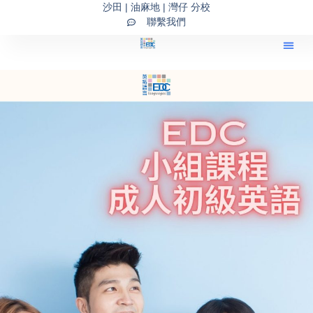
Skip
沙田 | 油麻地 | 灣仔 分校
聯繫我們
to
content
*核心課程60小時，共3
元
*包含最常用的550個日
單詞
*每個單元包含7到8個句
*每個單元介紹25個新詞
達方式