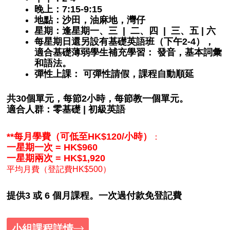
晚上：7:15-9:15
地點：沙田，油麻地，灣仔
星期：逢星期一、三 | 二、四 | 三、五 | 六
每星期日還另設有基礎英語班（下午2-4），
適合基礎薄弱學生補充學習： 發音，基本詞彙
和語法。
彈性上課： 可彈性請假，課程自動順延
共30個單元，每節2小時，每節教一個單元。
適合人群：零基礎 | 初級英語
**每月學費（可低至HK$120/小時）
：
一星期一次 = HK$960
一星期兩次 = HK$1,920
平均月費（登記費HK$500）
提供3 或 6 個月課程。一次過付款免登記費
小組課程詳情