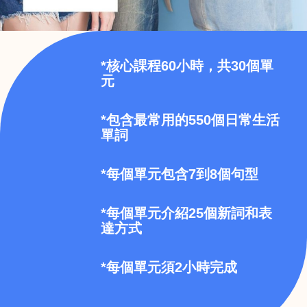
*核心課程60小時，共30個單
元
*包含最常用的550個日常生活
單詞
*每個單元包含7到8個句型
*每個單元介紹25個新詞和表
達方式
*每個單元須2小時完成