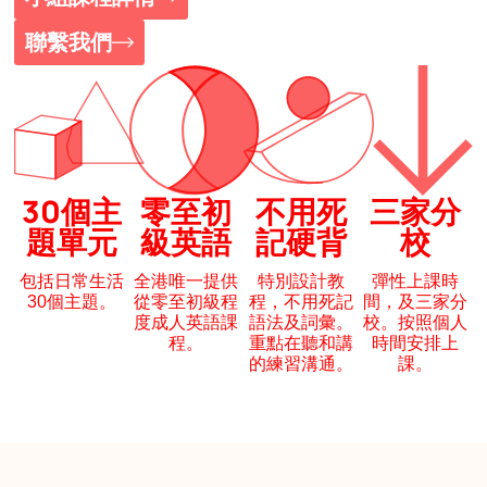
聯繫我們
30個主
零至初
不用死
三家分
題單元
級英語
記硬背
校
包括日常生活
全港唯一提供
特別設計教
彈性上課時
30個主題。
從零至初級程
程，不用死記
間，及三家分
度成人英語課
語法及詞彙。
校。按照個人
程。
重點在聽和講
時間安排上
的練習溝通。
課。