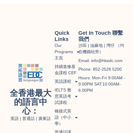
Quick
Get In Touch 聯繫
Links
我們
Our
沙田 | 油麻地 | 灣仔 （均
Programs
在機鐵站旁）
主頁
Email: info@hkedc.com
持續進修基
Phone: 852-2528 5200
金課程 CEF
Hours: Mon-Fri 9:00AM -
英語課程
9:00PM SAT:10:00AM-
IELTS 雅
6:00PM
全香港最大
思英語考
的語言中
試課程
心：
橋接式英
語（中小
英語 | 普通話 | 廣東話
學）
普通話課