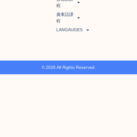
程
廣東話課
程
LANGAUGES
© 2026 All Rights Reserved.