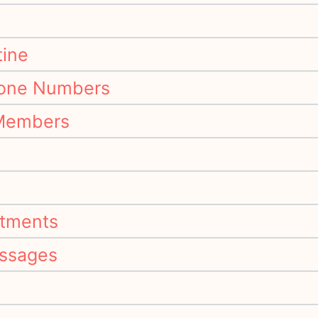
ine
one Numbers
Members
tments
ssages