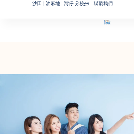
沙田 | 油麻地 | 灣仔 分校
聯繫我們
Skip
to
content