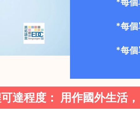
*每個
*每
*每
可達程度： 用作國外生活