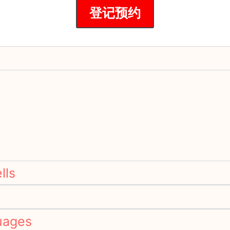
登记预约
lls
uages