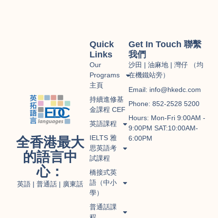
Quick
Get In Touch 聯繫
Links
我們
Our
沙田 | 油麻地 | 灣仔 （均
Programs
在機鐵站旁）
主頁
Email: info@hkedc.com
持續進修基
Phone: 852-2528 5200
金課程 CEF
Hours: Mon-Fri 9:00AM -
英語課程
9:00PM SAT:10:00AM-
IELTS 雅
6:00PM
全香港最大
思英語考
的語言中
試課程
心：
橋接式英
語（中小
英語 | 普通話 | 廣東話
學）
普通話課
程