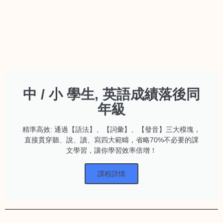
中 / 小 學生, 英語成績落後同
年級
精準高效: 通過【語法】、【詞彙】、【發音】三大模塊，
直接貫穿聽、說、讀、寫四大範疇，省略70%不必要的課
文學習，讓你學習效率倍增！
課程詳情