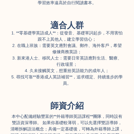
學習效率遠高於自行閱讀書本。
適合人群
1. **零基礎學英語成人**：從發音、基礎單詞起步，不用害怕
跟不上其他人，建立學習信心；
2. 在職上班族：需要英文應對會議、郵件、海外客戶，希望
修煉商務英語；
3. 新來港人士、移民人士：需要日常英語應對生活、醫療、
行政場景；
4. 久未接觸英文，想重拾英語能力的成年人；
5. 尋找可靠**香港成人英語補習**，追求穩定、持續進步的學
員。
師資介紹
本中心配備經驗豐富的**外籍導師英語課程**團隊，同時設有
雙語資深導師。 如果你基礎較薄弱，可以先選擇雙語導師，
清晰拆解語法概念；具備一定基礎後，可轉為外籍導師上課，