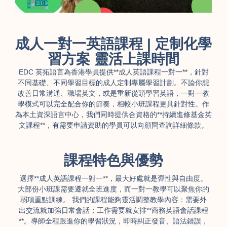
成人一對一英語課程 | 定制化學
習方案 靈活上課時間
EDC 英拓語言為香港學員提供**成人英語課程一對一**，針對
不同基礎、不同學習目標的成人定制專屬學習計劃。不論你想
改善日常溝通、職場英文，或是重新從頭學習英語，一對一教
學模式可以完全配合你的節奏，相較小班課程更具針對性。作
為本土資深語言中心，我們同時提供合資格的**持續進修基金英
文課程**，有需要申請資助的學員可以向顧問查詢詳細條款。
課程特色與優勢
選擇**成人英語課程一對一**，最大好處就是彈性與自由度。
大部份小班課需要遷就全班進度，而一對一教學可以聚焦你的
弱項重點訓練。 我們的課程能夠靈活調整教學內容：需要外
出交流就加強日常會話；工作需要就安排**商務英語會話課程
**。導師全程跟進你的學習狀況，即時糾正發音、語法錯誤，