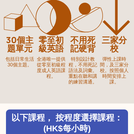
30個主
零至初
不用死
三家分
題單元
級英語
記硬背
校
包括日常生活
全港唯一提供
特別設計教
彈性上課時
30個主題。
從零至初級程
程，不用死記
間，及三家分
度成人英語課
語法及詞彙。
校。按照個人
程。
重點在聽和講
時間安排上
的練習溝通。
課。
以下課程， 按程度選擇課程：
(HK$每小時)