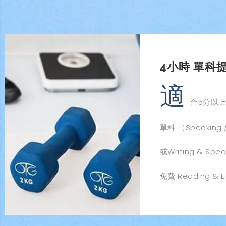
4小時 單科提
適
合5分以
單科 （Speaking
或Writing & Sp
免費 Reading & 