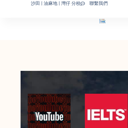
沙田 | 油麻地 | 灣仔 分校
聯繫我們
Skip
to
content