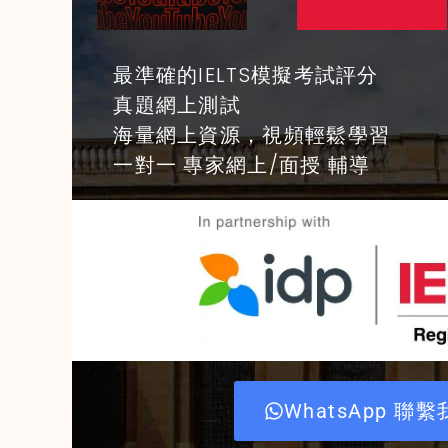
最準確的IELTS模擬考試評分
真題網上測試
海量網上資源，視頻輕鬆學習
一對一 專家網上/面授 輔導
WhatsApp 聯