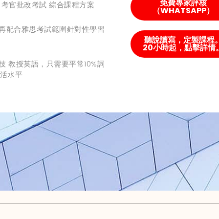
免費專家評核
上 | 考官批改考試 綜合課程方案
（WHATSAPP）
 再配合雅思考試範圍針對性學習
聽說讀寫，定製課程
20小時起，點擊詳情
技 教授英語，只需要平常10%詞
生活水平