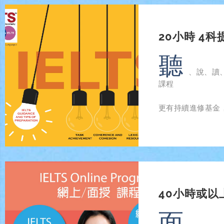
20小時 4科提
聽
、說、讀、
課程
更有持續進修基金
40小時或
面