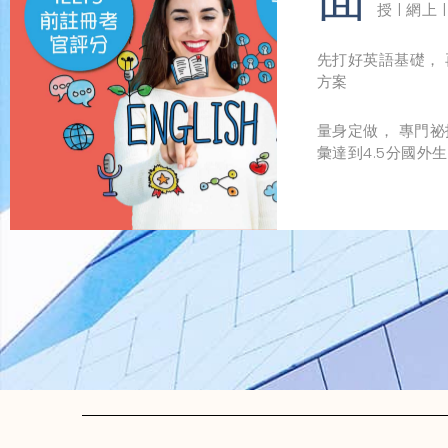
授 | 網
先打好英語基礎，
方案
量身定做， 專門祕
彙達到4.5分國外