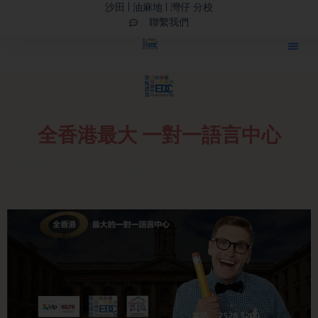
沙田 | 油麻地 | 灣仔 分校
Skip
聯繫我們
to
content
全香港最大 一對一語言中心
灣仔 / 沙田 / 油麻地 | 三家分校 | 成人
課程 |