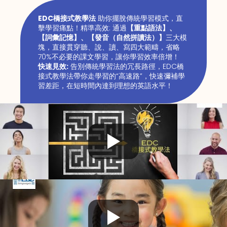
EDC橋接式教學法
助你擺脫傳統學習模式，直
擊學習痛點！精準高效: 通過
【重點語法】、
【詞彙記憶】、【發音（自然拼讀法）】
三大模
塊，直接貫穿聽、說、讀、寫四大範疇，省略
70%不必要的課文學習，讓你學習效率倍增！
快速見效:
告別傳統學習法的冗長路徑，EDC橋
接式教學法帶你走學習的“高速路”，快速彌補學
習差距，在短時間內達到理想的英語水平！