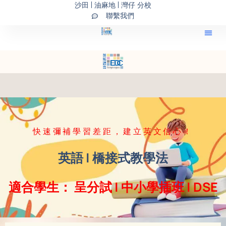
沙田 | 油麻地 | 灣仔 分校
Skip
聯繫我們
to
content
快速彌補學習差距，建立英文信心！
英語 | 橋接式教學法
適合學生： 呈分試 | 中小學插班 | DSE