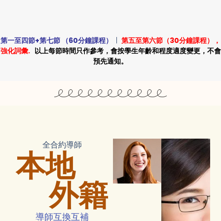
第一至四節+第七節 （60分鐘課程）
|
第五至第六節（30分鐘課程），
強化詞彙.
以上每節時間只作參考，會按學生年齡和程度適度變更，不會
預先通知。
全合約導師
本地
外籍
導師互換互補