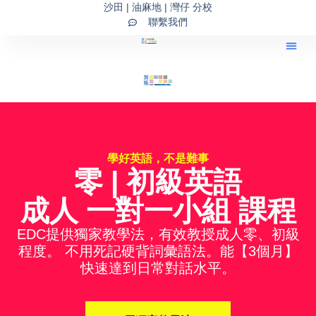
Skip
沙田 | 油麻地 | 灣仔 分校
聯繫我們
to
content
Our Programs 主頁
持續進修基金課
IELTS
橋接式
學好英語，不是難事
零 | 初級英語
成人 一對一小組 課程
EDC提供獨家教學法，有效教授成人零、初級
程度。 不用死記硬背詞彙語法。能【3個月】
快速達到日常對話水平。