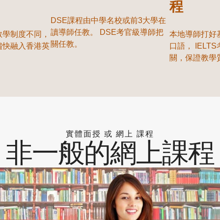
程
DSE課程由中學名校或前3大學在
讀導師任教。 DSE考官級導師把
教學制度不同，
本地導師打好
關任教。
儘快融入香港英
口語， IEL
關，保證教學
實體面授 或 網上 課程
非一般的網上課程