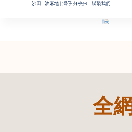
Skip
沙田 | 油麻地 | 灣仔 分校
聯繫我們
to
content
全網