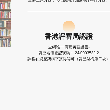
全港三家分校， 沙田總校 | 油麻地 | 灣仔分校。
香港評審局認證
全網唯一 實用英語證書-
資歷名冊登記號碼： 24/000358/L2
課程在資歷架構下獲得認可（資歷架構第二級）