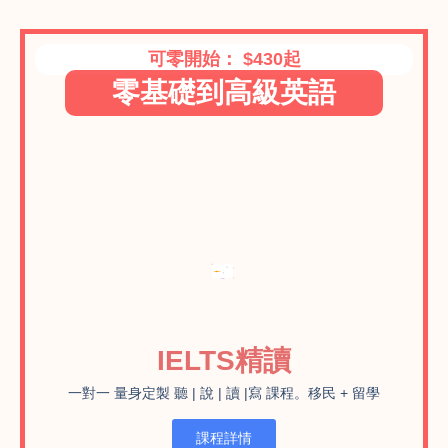
可零開始： $430起
零基礎到高級英語
IELTS精讀
一對一 量身定製 聽 | 說 | 讀 |寫 課程。移民 + 留學
課程詳情