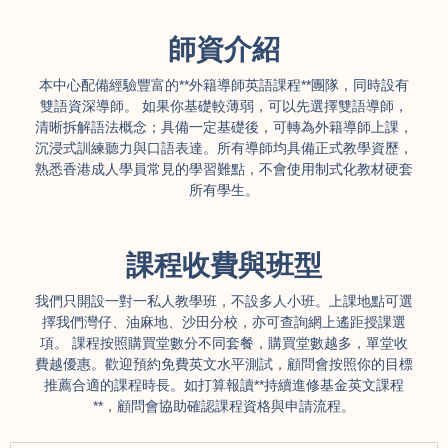
師資介紹
本中心配備經驗豐富的**外籍導師英語課程**團隊，同時設有
雙語資深導師。 如果你基礎較薄弱，可以先選擇雙語導師，
清晰拆解語法概念；具備一定基礎後，可轉為外籍導師上課，
沉浸式訓練聽力與口語表達。所有導師均具備正式教學資歷，
熟悉香港成人學員常見的學習難點，不會使用制式化教材硬套
所有學生。
課程收費與班型
我們只開設一對一私人教學班，不設多人小班。上課地點可選
擇我們灣仔、油麻地、沙田分校，亦可查詢網上遙距授課選
項。 課程按照購買堂數分不同套餐，購買堂數越多，單堂收
費越優惠。歡迎預約免費英文水平測試，顧問會按照你的目標
推薦合適的課程時長。如打算報讀**持續進修基金英文課程
**，顧問會協助確認課程資格與申請流程。