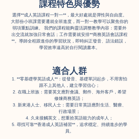
課程特色與優勢
選擇**成人英語課程一對一**，最大好處就是彈性與自由度。
大部份小班課需要遷就全班進度，而一對一教學可以聚焦你的
弱項重點訓練。 我們的課程能夠靈活調整教學內容：需要外
出交流就加強日常會話；工作需要就安排**商務英語會話課程
**。導師全程跟進你的學習狀況，即時糾正發音、語法錯誤，
學習效率遠高於自行閱讀書本。
適合人群
1. **零基礎學英語成人**：從發音、基礎單詞起步，不用害怕
跟不上其他人，建立學習信心；
2. 在職上班族：需要英文應對會議、郵件、海外客戶，希望
修煉商務英語；
3. 新來港人士、移民人士：需要日常英語應對生活、醫療、
行政場景；
4. 久未接觸英文，想重拾英語能力的成年人；
5. 尋找可靠**香港成人英語補習**，追求穩定、持續進步的學
員。