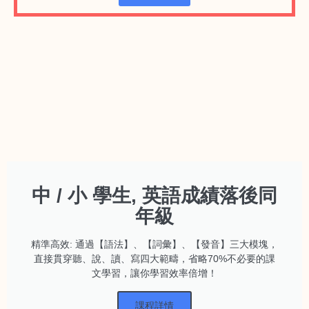
中 / 小 學生, 英語成績落後同
年級
精準高效: 通過【語法】、【詞彙】、【發音】三大模塊，
直接貫穿聽、說、讀、寫四大範疇，省略70%不必要的課
文學習，讓你學習效率倍增！
課程詳情