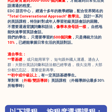
死記硬背達到3000-5000 個詞彙量
， 才能達到日常生活英
語溝通的程度。
EDC 語言中心， 經過十多年的教學經驗，配合世界聞名的
“Total Conversational Approach” 教學法
。 設計一系列
的英語課程，特別針對成年人學習初級英語會話的困難。
不需要通過背讀詞彙和語法，
像學本身母語一樣
， 自然地
能快速學習英語會話。
我們的學生， 只需要學習約
500個詞彙
，只是傳統方法的
10%
，已經能掌握日常生活的英語對話。
適合學生：
**零基礎
， 或只能用單字， 短句跟外國人溝通。適合人
群：大部分英語詞彙和語法都已經學過， 很久沒用，大部
分都已忘記， 需要從新再學。
**初中或中級以上
，
有一定英語基礎學生。
單對單 （
外籍/雙語導師
）英語課程 （外籍導師佔最多30%
所報學時）
以下課程， 按程度選擇課程：