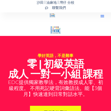
沙田 | 油麻地 | 灣仔 分校
Skip
聯繫我們
to
content
學好英語，不是難事
零 | 初級英語
成人 一對一小組 課程
EDC提供獨家教學法，有效教授成人零、初
級程度。 不用死記硬背詞彙語法。能【3個
月】快速達到日常對話水平。