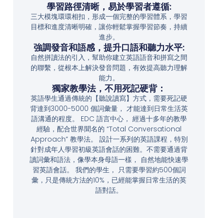
學習路徑清晰，易於學習者遵循:
三大模塊環環相扣，形成一個完整的學習體系，學習
目標和進度清晰明確，讓你輕鬆掌握學習節奏，持續
進步。
強調發音和語感，提升口語和聽力水平:
自然拼讀法的引入，幫助你建立英語語音和拼寫之間
的聯繫，從根本上解決發音問題，有效提高聽力理解
能力。
獨家教學法，不用死記硬背：
英語學生通過傳統的【聽說讀寫】方式，需要死記硬
背達到3000-5000 個詞彙量， 才能達到日常生活英
語溝通的程度。 EDC 語言中心， 經過十多年的教學
經驗，配合世界聞名的 “Total Conversational
Approach” 教學法。 設計一系列的英語課程，特別
針對成年人學習初級英語會話的困難。不需要通過背
讀詞彙和語法，像學本身母語一樣， 自然地能快速學
習英語會話。 我們的學生， 只需要學習約500個詞
彙，只是傳統方法的10%，已經能掌握日常生活的英
語對話。