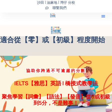
沙田 | 油麻地 | 灣仔 分校
Skip
聯繫我們
to
content
適合從【零】或【初級】程度開始
協助你跨過不可逾越的分數
IELTS【雅思】英語 | 橋接式教學法
聚焦學習【詞彙】【語法】【發音】從0或初級
到5分，不是難事！