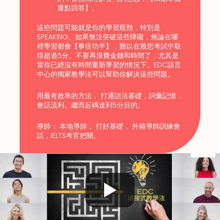
重點回答】。
這些問題可能就是你的學習瓶頸，特別是
SPEAKING。如果無法突破這些障礙，無論在哪
裡學習都會【事倍功半】，難以在雅思考試中取
得超過5分。不要再浪費金錢和時間了，尤其是
當你已經沒有時間重新學習的情況下。EDC語言
中心的獨家教學法可以幫助你解決這些問題。
用最有效率的方法， 打通語法基礎，詞彙記憶，
會話流利。繼而起碼達到5分目的。
導師： 本地導師， 打好基礎， 外籍導師訓練會
話，IELTS考官把關。