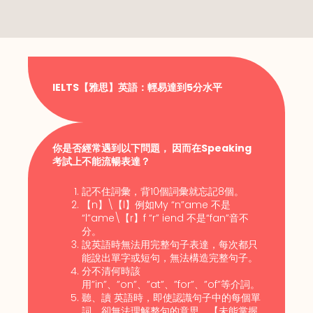
IELTS【雅思】英語：輕易達到5分水平
你是否經常遇到以下問題， 因而在Speaking
考試上不能流暢表達？
記不住詞彙，背10個詞彙就忘記8個。
【n】\【l】例如My “n”ame 不是
“l”ame\【r】f “r” iend 不是“fan”音不
分。
說英語時無法用完整句子表達，每次都只
能說出單字或短句，無法構造完整句子。
分不清何時該
用”in”、”on”、”at”、”for”、”of”等介詞。
聽、讀 英語時，即使認識句子中的每個單
詞，卻無法理解整句的意思，【未能掌握