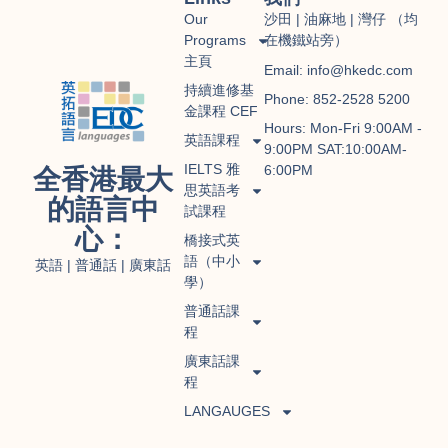
Our
沙田 | 油麻地 | 灣仔 （均
Programs
在機鐵站旁）
主頁
Email: info@hkedc.com
持續進修基
Phone: 852-2528 5200
金課程 CEF
Hours: Mon-Fri 9:00AM -
英語課程
9:00PM SAT:10:00AM-
IELTS 雅
6:00PM
全香港最大
思英語考
的語言中
試課程
心：
橋接式英
語（中小
英語 | 普通話 | 廣東話
學）
普通話課
程
廣東話課
程
LANGAUGES