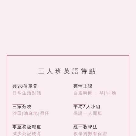
三人班英語特點
共30個單元
彈性上課
日常生活對話
自選時間， 早|午|晚
三家分校
平均3人小組
沙田|油麻地|灣仔
保證一人開班
零至初級程度
統一教學法
減少死記硬背
教學質數有保證