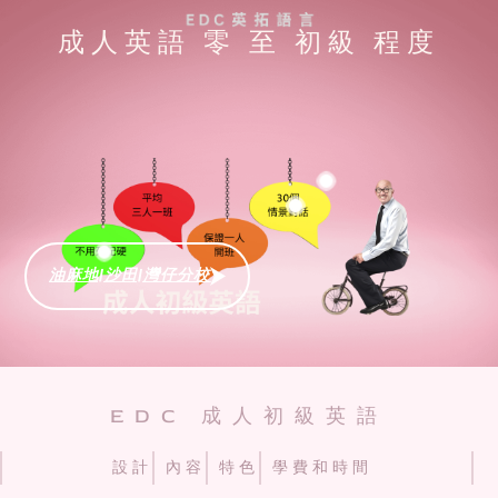
成人英語 零 至 初級 程度
油麻地|沙田|灣仔分校
EDC 成人初級英語
設計
內容
特色
學費和時間